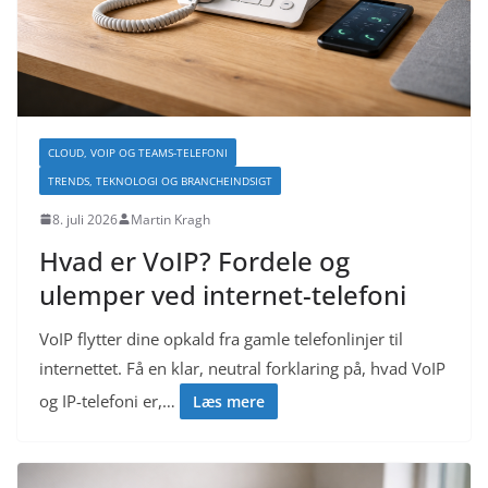
CLOUD, VOIP OG TEAMS-TELEFONI
TRENDS, TEKNOLOGI OG BRANCHEINDSIGT
8. juli 2026
Martin Kragh
Hvad er VoIP? Fordele og
ulemper ved internet-telefoni
VoIP flytter dine opkald fra gamle telefonlinjer til
internettet. Få en klar, neutral forklaring på, hvad VoIP
og IP-telefoni er,…
Læs mere