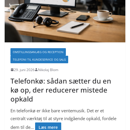
OMSTILLINGSANLÆG OG RECEPTION
TELEFONI TIL KUNDESERVICE OG SALG
29. juni 2026
Nikolaj Blom
Telefonkø: sådan sætter du en
kø op, der reducerer mistede
opkald
En telefonkø er ikke bare ventemusik. Det er et
centralt værktøj til at styre indgående opkald, fordele
dem til de…
Læs mere