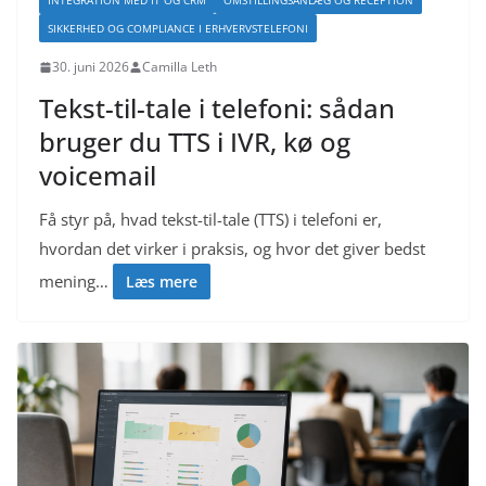
INTEGRATION MED IT OG CRM
OMSTILLINGSANLÆG OG RECEPTION
SIKKERHED OG COMPLIANCE I ERHVERVSTELEFONI
30. juni 2026
Camilla Leth
Tekst-til-tale i telefoni: sådan
bruger du TTS i IVR, kø og
voicemail
Få styr på, hvad tekst-til-tale (TTS) i telefoni er,
hvordan det virker i praksis, og hvor det giver bedst
mening…
Læs mere