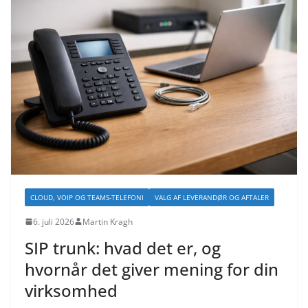
CLOUD, VOIP OG TEAMS-TELEFONI
VALG AF LEVERANDØR OG AFTALER
6. juli 2026
Martin Kragh
SIP trunk: hvad det er, og
hvornår det giver mening for din
virksomhed