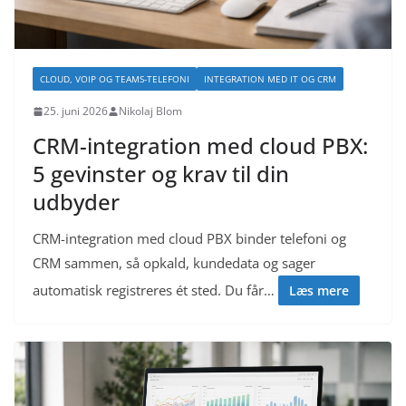
CLOUD, VOIP OG TEAMS-TELEFONI
INTEGRATION MED IT OG CRM
25. juni 2026
Nikolaj Blom
CRM-integration med cloud PBX:
5 gevinster og krav til din
udbyder
CRM-integration med cloud PBX binder telefoni og
CRM sammen, så opkald, kundedata og sager
automatisk registreres ét sted. Du får…
Læs mere