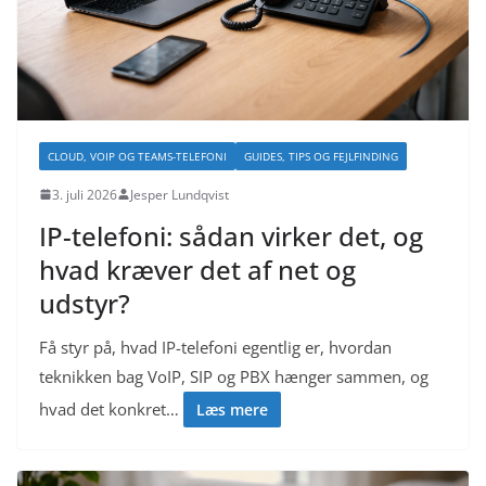
CLOUD, VOIP OG TEAMS-TELEFONI
GUIDES, TIPS OG FEJLFINDING
3. juli 2026
Jesper Lundqvist
IP-telefoni: sådan virker det, og
hvad kræver det af net og
udstyr?
Få styr på, hvad IP-telefoni egentlig er, hvordan
teknikken bag VoIP, SIP og PBX hænger sammen, og
hvad det konkret…
Læs mere