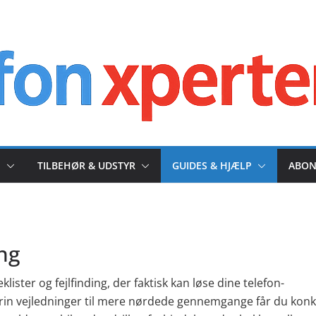
I
TILBEHØR & UDSTYR
GUIDES & HJÆLP
ABON
ing
lister og fejlfinding, der faktisk kan løse dine telefon-
-trin vejledninger til mere nørdede gennemgange får du kon