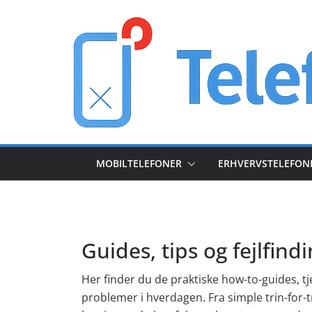
Skip
to
content
MOBILTELEFONER
ERHVERVSTELEFON
Guides, tips og fejlfind
Her finder du de praktiske how-to-guides, tjek
problemer i hverdagen. Fra simple trin-for