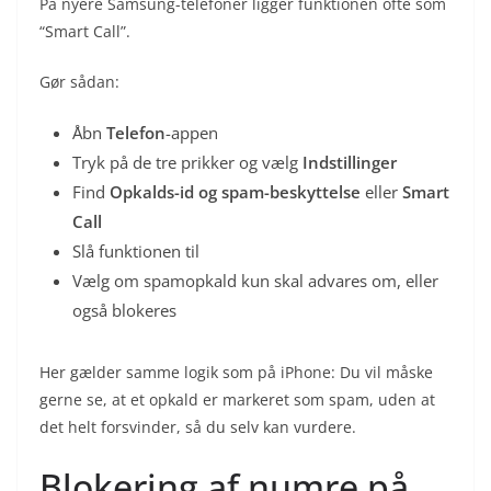
På nyere Samsung-telefoner ligger funktionen ofte som
“Smart Call”.
Gør sådan:
Åbn
Telefon
-appen
Tryk på de tre prikker og vælg
Indstillinger
Find
Opkalds-id og spam-beskyttelse
eller
Smart
Call
Slå funktionen til
Vælg om spamopkald kun skal advares om, eller
også blokeres
Her gælder samme logik som på iPhone: Du vil måske
gerne se, at et opkald er markeret som spam, uden at
det helt forsvinder, så du selv kan vurdere.
Blokering af numre på