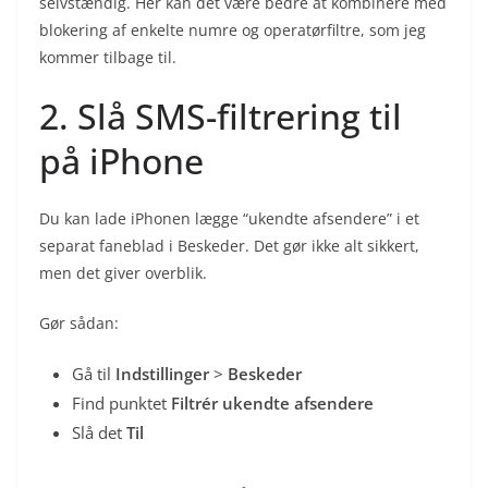
selvstændig. Her kan det være bedre at kombinere med
blokering af enkelte numre og operatørfiltre, som jeg
kommer tilbage til.
2. Slå SMS-filtrering til
på iPhone
Du kan lade iPhonen lægge “ukendte afsendere” i et
separat faneblad i Beskeder. Det gør ikke alt sikkert,
men det giver overblik.
Gør sådan:
Gå til
Indstillinger
>
Beskeder
Find punktet
Filtrér ukendte afsendere
Slå det
Til