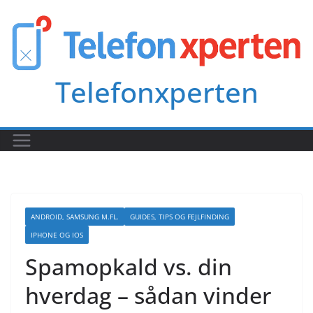
Skip
to
content
Telefonxperten
ANDROID, SAMSUNG M.FL.
GUIDES, TIPS OG FEJLFINDING
IPHONE OG IOS
Spamopkald vs. din
hverdag – sådan vinder