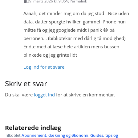
29. marts 2026 kl. 9:05
Permalink
Aaaah, det minder mig om da jeg stod i Nice uden
data, datter spurgte hvilken gammel iPhone hun
måtte få og jeg googlede midt i panik 😅 på
perronen… (bibliotekar med dårlig tålmodighed)
Endte med at læse hele artiklen mens bussen
blinkede og jeg grinte lidt
Log ind for at svare
Skriv et svar
Du skal være
logget ind
for at skrive en kommentar.
Relaterede indlæg
Tilkoblet
Abonnement, dækning og økonomi
,
Guides, tips og