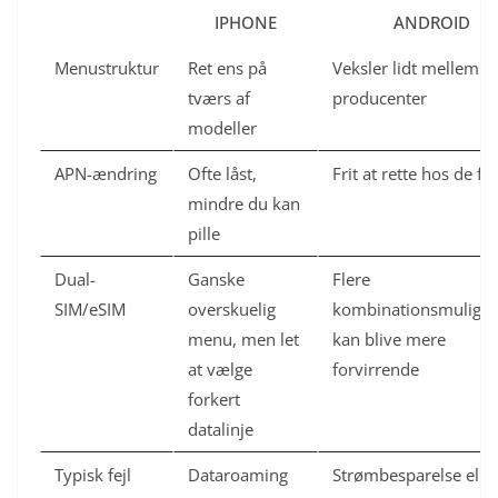
IPHONE
ANDROID
Menustruktur
Ret ens på
Veksler lidt mellem
tværs af
producenter
modeller
APN-ændring
Ofte låst,
Frit at rette hos de fle
mindre du kan
pille
Dual-
Ganske
Flere
SIM/eSIM
overskuelig
kombinationsmulighe
menu, men let
kan blive mere
at vælge
forvirrende
forkert
datalinje
Typisk fejl
Dataroaming
Strømbesparelse elle