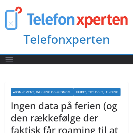
Skip
to
content
Telefonxperten
ABONNEMENT, DÆKNING OG ØKONOMI
GUIDES, TIPS OG FEJLFINDING
Ingen data på ferien (og
den rækkefølge der
faktisk får roaming til at