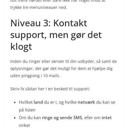
lidt mere nørdet eller bare ikke har noget imod at
trykke tre menuniveauer ned.
Niveau 3: Kontakt
support, men gør det
klogt
Inden du ringer eller skriver til din udbyder, så saml de
oplysninger, der gør det muligt for dem at hjælpe dig
uden pingpong i 10 mails.
Skriv fx sådan her i en besked til support:
Hvilket
land
du er i, og hvilke
netværk
du kan se
på listen
Om du kan
ringe og sende SMS
, eller om
intet
virker