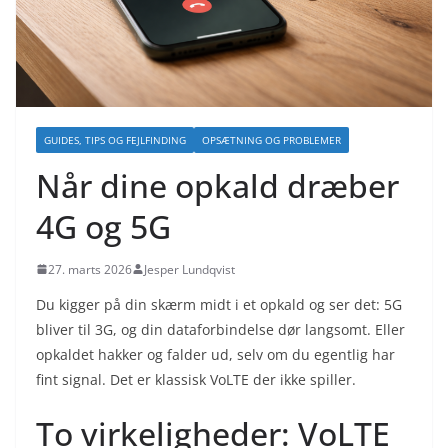
GUIDES, TIPS OG FEJLFINDING
OPSÆTNING OG PROBLEMER
Når dine opkald dræber
4G og 5G
27. marts 2026
Jesper Lundqvist
Du kigger på din skærm midt i et opkald og ser det: 5G
bliver til 3G, og din dataforbindelse dør langsomt. Eller
opkaldet hakker og falder ud, selv om du egentlig har
fint signal. Det er klassisk VoLTE der ikke spiller.
To virkeligheder: VoLTE