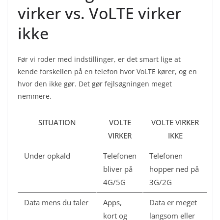
virker vs. VoLTE virker
ikke
Før vi roder med indstillinger, er det smart lige at
kende forskellen på en telefon hvor VoLTE kører, og en
hvor den ikke gør. Det gør fejlsøgningen meget
nemmere.
SITUATION
VOLTE
VOLTE VIRKER
VIRKER
IKKE
Under opkald
Telefonen
Telefonen
bliver på
hopper ned på
4G/5G
3G/2G
Data mens du taler
Apps,
Data er meget
kort og
langsom eller