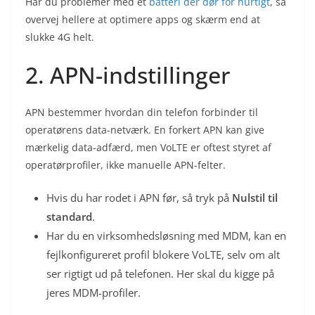
Har du problemer med et
batteri der dør for hurtigt
, så
overvej hellere at optimere apps og skærm end at
slukke 4G helt.
2. APN-indstillinger
APN bestemmer hvordan din telefon forbinder til
operatørens data-netværk. En forkert APN kan give
mærkelig data-adfærd, men VoLTE er oftest styret af
operatørprofiler, ikke manuelle APN-felter.
Hvis du har rodet i APN før, så tryk på
Nulstil til
standard
.
Har du en virksomhedsløsning med MDM, kan en
fejlkonfigureret profil blokere VoLTE, selv om alt
ser rigtigt ud på telefonen. Her skal du kigge på
jeres MDM-profiler.