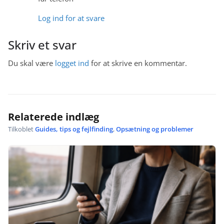
Log ind for at svare
Skriv et svar
Du skal være
logget ind
for at skrive en kommentar.
Relaterede indlæg
Tilkoblet
Guides, tips og fejlfinding
,
Opsætning og problemer