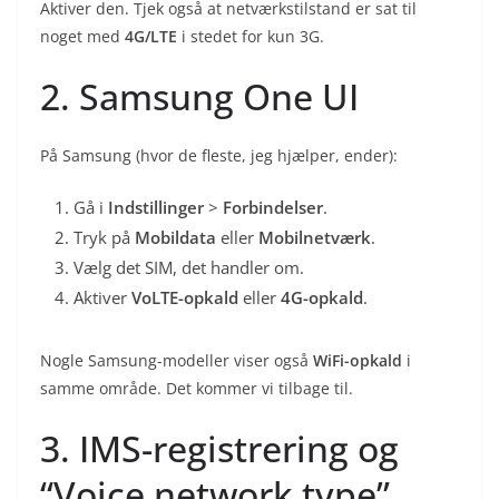
Aktiver den. Tjek også at netværkstilstand er sat til
noget med
4G/LTE
i stedet for kun 3G.
2. Samsung One UI
På Samsung (hvor de fleste, jeg hjælper, ender):
Gå i
Indstillinger
>
Forbindelser
.
Tryk på
Mobildata
eller
Mobilnetværk
.
Vælg det SIM, det handler om.
Aktiver
VoLTE-opkald
eller
4G-opkald
.
Nogle Samsung-modeller viser også
WiFi-opkald
i
samme område. Det kommer vi tilbage til.
3. IMS-registrering og
“Voice network type”