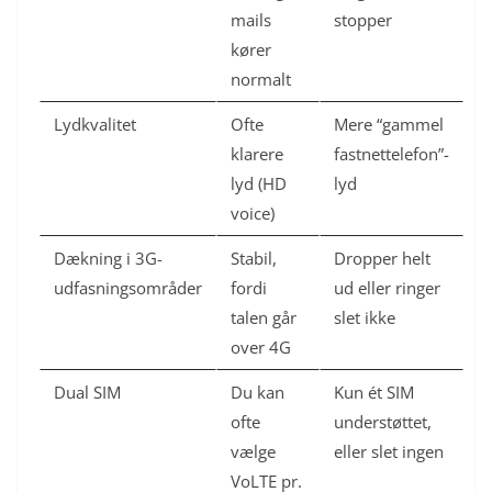
mails
stopper
kører
normalt
Lydkvalitet
Ofte
Mere “gammel
klarere
fastnettelefon”-
lyd (HD
lyd
voice)
Dækning i 3G-
Stabil,
Dropper helt
udfasningsområder
fordi
ud eller ringer
talen går
slet ikke
over 4G
Dual SIM
Du kan
Kun ét SIM
ofte
understøttet,
vælge
eller slet ingen
VoLTE pr.