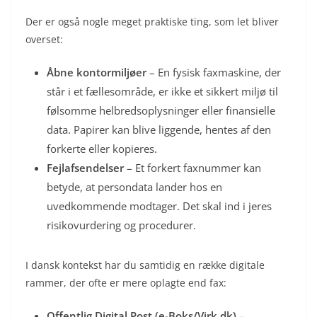
Der er også nogle meget praktiske ting, som let bliver
overset:
Åbne kontormiljøer
– En fysisk faxmaskine, der
står i et fællesområde, er ikke et sikkert miljø til
følsomme helbredsoplysninger eller finansielle
data. Papirer kan blive liggende, hentes af den
forkerte eller kopieres.
Fejlafsendelser
– Et forkert faxnummer kan
betyde, at persondata lander hos en
uvedkommende modtager. Det skal ind i jeres
risikovurdering og procedurer.
I dansk kontekst har du samtidig en række digitale
rammer, der ofte er mere oplagte end fax:
Offentlig Digital Post (e-Boks/Virk.dk)
–