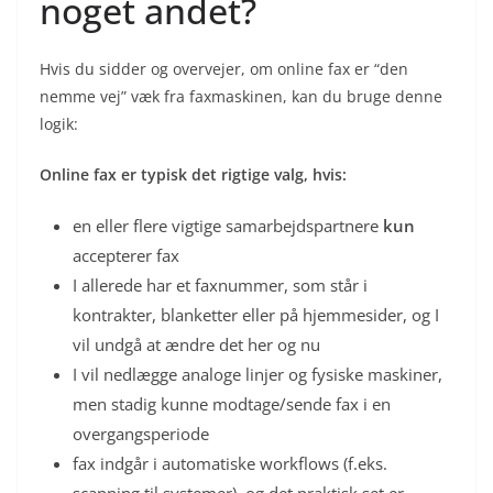
noget andet?
Hvis du sidder og overvejer, om online fax er “den
nemme vej” væk fra faxmaskinen, kan du bruge denne
logik:
Online fax er typisk det rigtige valg, hvis:
en eller flere vigtige samarbejdspartnere
kun
accepterer fax
I allerede har et faxnummer, som står i
kontrakter, blanketter eller på hjemmesider, og I
vil undgå at ændre det her og nu
I vil nedlægge analoge linjer og fysiske maskiner,
men stadig kunne modtage/sende fax i en
overgangsperiode
fax indgår i automatiske workflows (f.eks.
scanning til systemer), og det praktisk set er