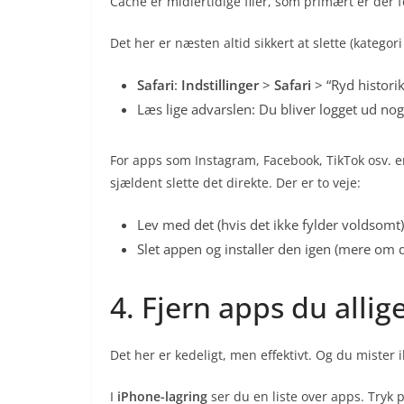
Cache er midlertidige filer, som primært er der fo
Det her er næsten altid sikkert at slette (kategori
Safari
:
Indstillinger
>
Safari
> “Ryd histori
Læs lige advarslen: Du bliver logget ud nogl
For apps som Instagram, Facebook, TikTok osv. e
sjældent slette det direkte. Der er to veje:
Lev med det (hvis det ikke fylder voldsomt)
Slet appen og installer den igen (mere om 
4. Fjern apps du allig
Det her er kedeligt, men effektivt. Og du mister i
I
iPhone-lagring
ser du en liste over apps. Tryk 