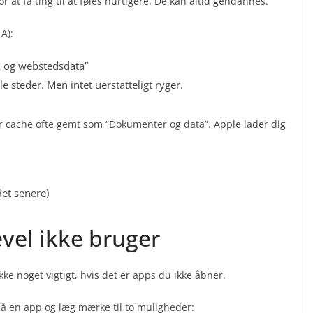
r at få ting til at føles hurtigere. De kan altid gendannes.
 A):
k og webstedsdata”
e steder. Men intet uerstatteligt ryger.
r cache ofte gemt som “Dokumenter og data”. Apple lader dig
det senere)
evel ikke bruger
kke noget vigtigt, hvis det er apps du ikke åbner.
på en app og læg mærke til to muligheder: