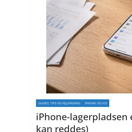
GUIDES, TIPS OG FEJLFINDING
IPHONE OG IOS
iPhone-lagerpladsen e
kan reddes)