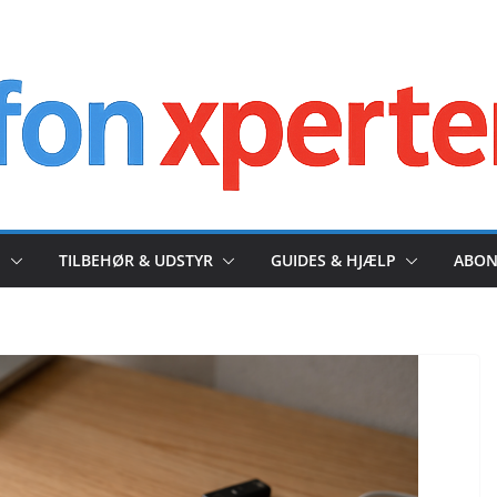
I
TILBEHØR & UDSTYR
GUIDES & HJÆLP
ABON