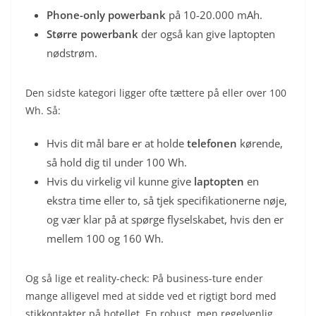
Phone-only powerbank
på 10-20.000 mAh.
Større powerbank
der også kan give laptopten
nødstrøm.
Den sidste kategori ligger ofte tættere på eller over 100
Wh. Så:
Hvis dit mål bare er at holde
telefonen
kørende,
så hold dig til under 100 Wh.
Hvis du virkelig vil kunne give
laptopten
en
ekstra time eller to, så tjek specifikationerne nøje,
og vær klar på at spørge flyselskabet, hvis den er
mellem 100 og 160 Wh.
Og så lige et reality-check: På business-ture ender
mange alligevel med at sidde ved et rigtigt bord med
stikkontakter på hotellet. En robust, men regelvenlig