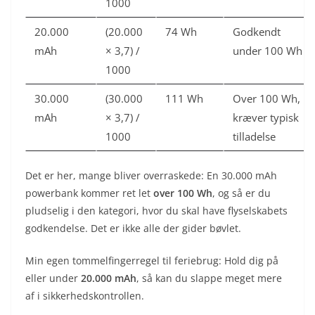
1000
20.000
(20.000
74 Wh
Godkendt
mAh
× 3,7) /
under 100 Wh
1000
30.000
(30.000
111 Wh
Over 100 Wh,
mAh
× 3,7) /
kræver typisk
1000
tilladelse
Det er her, mange bliver overraskede: En 30.000 mAh
powerbank kommer ret let
over 100 Wh
, og så er du
pludselig i den kategori, hvor du skal have flyselskabets
godkendelse. Det er ikke alle der gider bøvlet.
Min egen tommelfingerregel til feriebrug: Hold dig på
eller under
20.000 mAh
, så kan du slappe meget mere
af i sikkerhedskontrollen.