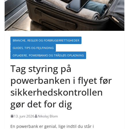
BRANCHE, REGLER OG FORBRUGERRETTIGHEDER
GUIDES, TIPS OG FEJLFINDING
OPLADERE, POWERBANKS OG TRÅDLØS OPLADNING
Tag styring på
powerbanken i flyet før
sikkerhedskontrollen
gør det for dig
13. juni 2026
Nikolaj Blom
En powerbank er genial, lige indtil du står i