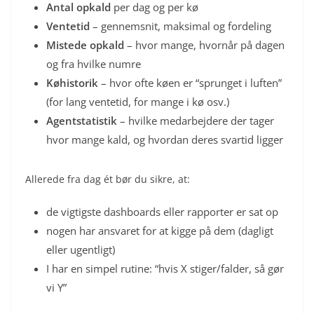
Antal opkald
per dag og per kø
Ventetid
– gennemsnit, maksimal og fordeling
Mistede opkald
– hvor mange, hvornår på dagen
og fra hvilke numre
Køhistorik
– hvor ofte køen er “sprunget i luften”
(for lang ventetid, for mange i kø osv.)
Agentstatistik
– hvilke medarbejdere der tager
hvor mange kald, og hvordan deres svartid ligger
Allerede fra dag ét bør du sikre, at:
de vigtigste dashboards eller rapporter er sat op
nogen har ansvaret for at kigge på dem (dagligt
eller ugentligt)
I har en simpel rutine: “hvis X stiger/falder, så gør
vi Y”