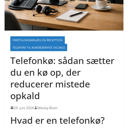
OMSTILLINGSANLÆG OG RECEPTION
TELEFONI TIL KUNDESERVICE OG SALG
Telefonkø: sådan sætter
du en kø op, der
reducerer mistede
opkald
29. juni 2026
Nikolaj Blom
Hvad er en telefonkø?