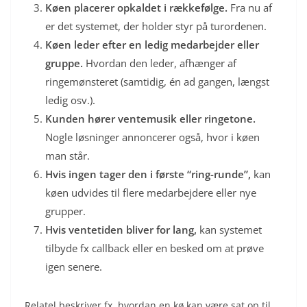
Køen placerer opkaldet i rækkefølge.
Fra nu af
er det systemet, der holder styr på turordenen.
Køen leder efter en ledig medarbejder eller
gruppe.
Hvordan den leder, afhænger af
ringemønsteret (samtidig, én ad gangen, længst
ledig osv.).
Kunden hører ventemusik eller ringetone.
Nogle løsninger annoncerer også, hvor i køen
man står.
Hvis ingen tager den i første “ring-runde”,
kan
køen udvides til flere medarbejdere eller nye
grupper.
Hvis ventetiden bliver for lang,
kan systemet
tilbyde fx callback eller en besked om at prøve
igen senere.
Relatel beskriver fx, hvordan en kø kan være sat op til