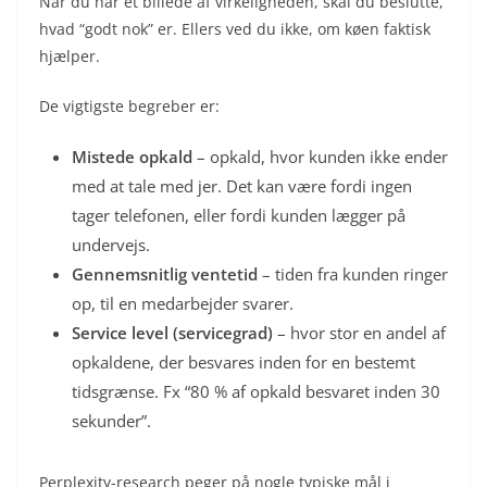
Når du har et billede af virkeligheden, skal du beslutte,
hvad “godt nok” er. Ellers ved du ikke, om køen faktisk
hjælper.
De vigtigste begreber er:
Mistede opkald
– opkald, hvor kunden ikke ender
med at tale med jer. Det kan være fordi ingen
tager telefonen, eller fordi kunden lægger på
undervejs.
Gennemsnitlig ventetid
– tiden fra kunden ringer
op, til en medarbejder svarer.
Service level (servicegrad)
– hvor stor en andel af
opkaldene, der besvares inden for en bestemt
tidsgrænse. Fx “80 % af opkald besvaret inden 30
sekunder”.
Perplexity-research peger på nogle typiske mål i