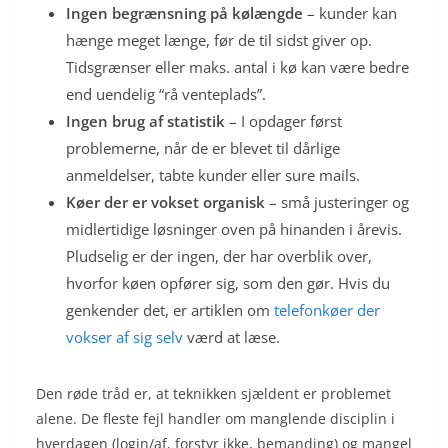
Ingen begrænsning på kølængde
– kunder kan
hænge meget længe, før de til sidst giver op.
Tidsgrænser eller maks. antal i kø kan være bedre
end uendelig “rå venteplads”.
Ingen brug af statistik
– I opdager først
problemerne, når de er blevet til dårlige
anmeldelser, tabte kunder eller sure mails.
Køer der er vokset organisk
– små justeringer og
midlertidige løsninger oven på hinanden i årevis.
Pludselig er der ingen, der har overblik over,
hvorfor køen opfører sig, som den gør. Hvis du
genkender det, er artiklen om
telefonkøer der
vokser af sig selv
værd at læse.
Den røde tråd er, at teknikken sjældent er problemet
alene. De fleste fejl handler om manglende disciplin i
hverdagen (login/af, forstyr ikke, bemanding) og mangel