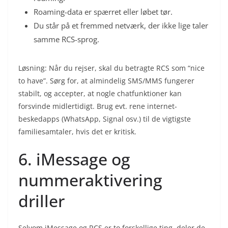
Roaming-data er spærret eller løbet tør.
Du står på et fremmed netværk, der ikke lige taler
samme RCS-sprog.
Løsning: Når du rejser, skal du betragte RCS som “nice
to have”. Sørg for, at almindelig SMS/MMS fungerer
stabilt, og accepter, at nogle chatfunktioner kan
forsvinde midlertidigt. Brug evt. rene internet-
beskedapps (WhatsApp, Signal osv.) til de vigtigste
familiesamtaler, hvis det er kritisk.
6. iMessage og
nummeraktivering
driller
Selvom iMessage og RCS er to forskellige ting, deler de