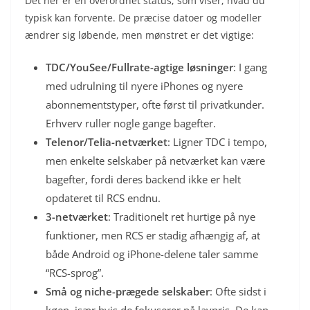
Det her er en overordnet status, som viser, hvad du
typisk kan forvente. De præcise datoer og modeller
ændrer sig løbende, men mønstret er det vigtige:
TDC/YouSee/Fullrate-agtige løsninger
: I gang
med udrulning til nyere iPhones og nyere
abonnementstyper, ofte først til privatkunder.
Erhverv ruller nogle gange bagefter.
Telenor/Telia-netværket
: Ligner TDC i tempo,
men enkelte selskaber på netværket kan være
bagefter, fordi deres backend ikke er helt
opdateret til RCS endnu.
3-netværket
: Traditionelt ret hurtige på nye
funktioner, men RCS er stadig afhængig af, at
både Android og iPhone-delene taler samme
“RCS-sprog”.
Små og niche-prægede selskaber
: Ofte sidst i
køen, især hvis de fokuserer på lavpris. De kan