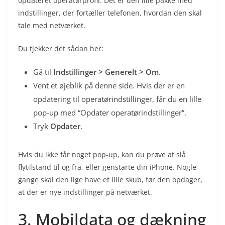
opdateret operatørprofil. Det er den lille pakke med
indstillinger, der fortæller telefonen, hvordan den skal
tale med netværket.
Du tjekker det sådan her:
Gå til
Indstillinger > Generelt > Om
.
Vent et øjeblik på denne side. Hvis der er en
opdatering til operatørindstillinger, får du en lille
pop-up med “Opdater operatørindstillinger”.
Tryk
Opdater
.
Hvis du ikke får noget pop-up, kan du prøve at slå
flytilstand til og fra, eller genstarte din iPhone. Nogle
gange skal den lige have et lille skub, før den opdager,
at der er nye indstillinger på netværket.
3. Mobildata og dækning