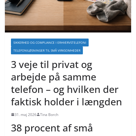
SIKKERHED OG COMPLIANCE I ERHVERVSTELEFONI
TELEFONILØSNINGER TIL SMÅ VIRKSOMHEDER
3 veje til privat og
arbejde på samme
telefon – og hvilken der
faktisk holder i længden
31. maj 2026
Tina Borch
38 procent af små