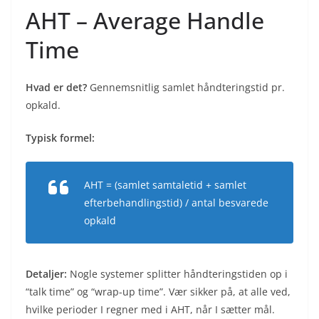
AHT – Average Handle
Time
Hvad er det?
Gennemsnitlig samlet håndteringstid pr.
opkald.
Typisk formel:
AHT = (samlet samtaletid + samlet
efterbehandlingstid) / antal besvarede
opkald
Detaljer:
Nogle systemer splitter håndteringstiden op i
“talk time” og “wrap-up time”. Vær sikker på, at alle ved,
hvilke perioder I regner med i AHT, når I sætter mål.