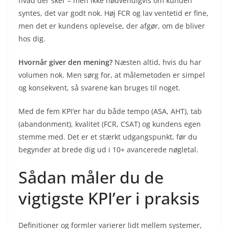
hvad der sker – men ikke nødvendigvis om kunden
syntes, det var godt nok. Høj FCR og lav ventetid er fine,
men det er kundens oplevelse, der afgør, om de bliver
hos dig.
Hvornår giver den mening?
Næsten altid, hvis du har
volumen nok. Men sørg for, at målemetoden er simpel
og konsekvent, så svarene kan bruges til noget.
Med de fem KPI’er har du både tempo (ASA, AHT), tab
(abandonment), kvalitet (FCR, CSAT) og kundens egen
stemme med. Det er et stærkt udgangspunkt, før du
begynder at brede dig ud i 10+ avancerede nøgletal.
Sådan måler du de
vigtigste KPI’er i praksis
Definitioner og formler varierer lidt mellem systemer,