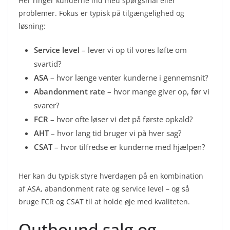
Her ringer kunderne ind med spørgsmål eller
problemer. Fokus er typisk på tilgængelighed og
løsning:
Service level
– lever vi op til vores løfte om
svartid?
ASA
– hvor længe venter kunderne i gennemsnit?
Abandonment rate
– hvor mange giver op, før vi
svarer?
FCR
– hvor ofte løser vi det på første opkald?
AHT
– hvor lang tid bruger vi på hver sag?
CSAT
– hvor tilfredse er kunderne med hjælpen?
Her kan du typisk styre hverdagen på en kombination
af ASA, abandonment rate og service level – og så
bruge FCR og CSAT til at holde øje med kvaliteten.
Outbound salg og