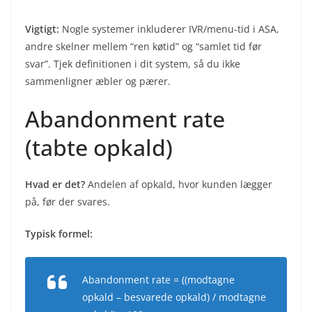
Vigtigt:
Nogle systemer inkluderer IVR/menu-tid i ASA,
andre skelner mellem “ren køtid” og “samlet tid før
svar”. Tjek definitionen i dit system, så du ikke
sammenligner æbler og pærer.
Abandonment rate
(tabte opkald)
Hvad er det?
Andelen af opkald, hvor kunden lægger
på, før der svares.
Typisk formel:
Abandonment rate = ((modtagne
opkald – besvarede opkald) / modtagne