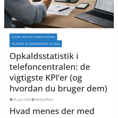
CLOUD, VOIP OG TEAMS-TELEFONI
TELEFONI TIL KUNDESERVICE OG SALG
Opkaldsstatistik i
telefoncentralen: de
vigtigste KPI’er (og
hvordan du bruger dem)
24. juni 2026
Nikolaj Blom
Hvad menes der med