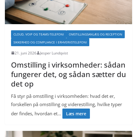
CLOUD, VOIP OG TEAMS-TELEFONI
OMSTILLINGSANLÆG OG RECEPTION
SIKKERHED OG COMPLIANCE I ERHVERVSTELEFONI
21. juni 2026
Jesper Lundqvist
Omstilling i virksomheder: sådan
fungerer det, og sådan sætter du
det op
Få styr på omstilling i virksomheden: hvad det er,
forskellen på omstilling og viderestilling, hvilke typer
der findes, hvordan et…
Læs mere