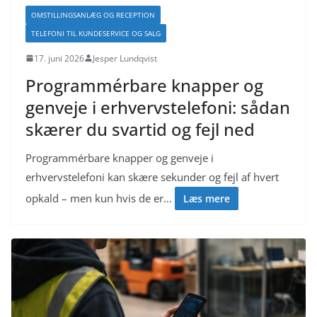
OMSTILLINGSANLÆG OG RECEPTION
TELEFONI TIL KUNDESERVICE OG SALG
17. juni 2026
Jesper Lundqvist
Programmérbare knapper og
genveje i erhvervstelefoni: sådan
skærer du svartid og fejl ned
Programmérbare knapper og genveje i
erhvervstelefoni kan skære sekunder og fejl af hvert
opkald – men kun hvis de er…
Læs mere