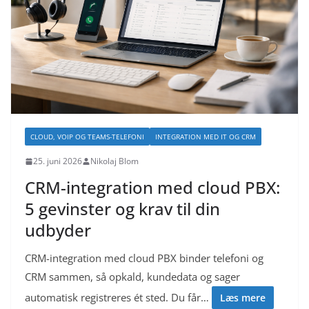
CLOUD, VOIP OG TEAMS-TELEFONI
INTEGRATION MED IT OG CRM
25. juni 2026
Nikolaj Blom
CRM-integration med cloud PBX:
5 gevinster og krav til din
udbyder
CRM-integration med cloud PBX binder telefoni og
CRM sammen, så opkald, kundedata og sager
automatisk registreres ét sted. Du får…
Læs mere