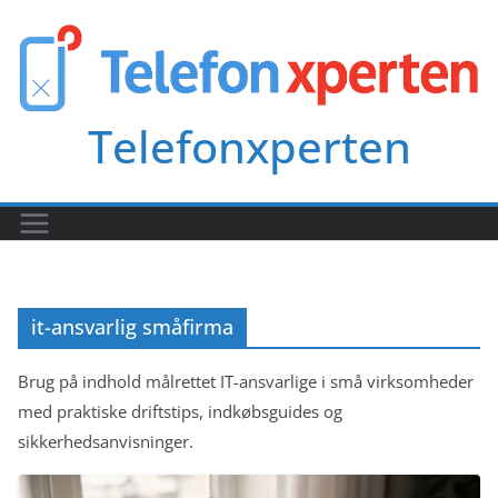
Skip
to
content
Telefonxperten
it-ansvarlig småfirma
Brug på indhold målrettet IT-ansvarlige i små virksomheder
med praktiske driftstips, indkøbsguides og
sikkerhedsanvisninger.