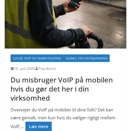
CLOUD, VOIP OG TEAMS-TELEFONI
GUIDES, TIPS OG FEJLFINDING
16. juni 2026
Tina Borch
Du misbruger VoIP på mobilen
hvis du gør det her i din
virksomhed
Overvejer du VoIP på mobilen til dine folk? Det kan
være genialt, men kun hvis du vælger rigtigt mellem
VoIP,…
Læs mere