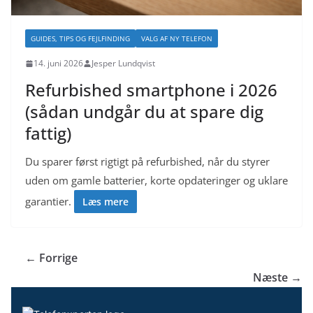
GUIDES, TIPS OG FEJLFINDING
VALG AF NY TELEFON
14. juni 2026
Jesper Lundqvist
Refurbished smartphone i 2026
(sådan undgår du at spare dig
fattig)
Du sparer først rigtigt på refurbished, når du styrer
uden om gamle batterier, korte opdateringer og uklare
garantier.
Læs mere
← Forrige
Næste →