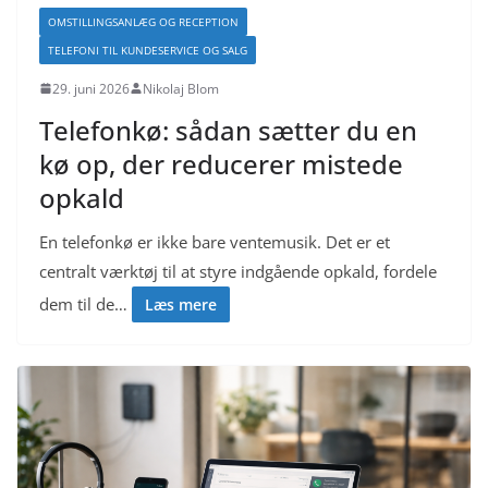
OMSTILLINGSANLÆG OG RECEPTION
TELEFONI TIL KUNDESERVICE OG SALG
29. juni 2026
Nikolaj Blom
Telefonkø: sådan sætter du en
kø op, der reducerer mistede
opkald
En telefonkø er ikke bare ventemusik. Det er et
centralt værktøj til at styre indgående opkald, fordele
dem til de…
Læs mere