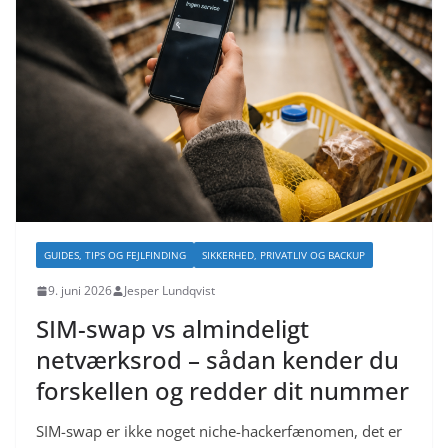
GUIDES, TIPS OG FEJLFINDING
SIKKERHED, PRIVATLIV OG BACKUP
9. juni 2026
Jesper Lundqvist
SIM-swap vs almindeligt
netværksrod – sådan kender du
forskellen og redder dit nummer
SIM-swap er ikke noget niche-hackerfænomen, det er