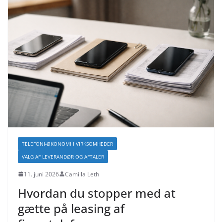
TELEFONI-ØKONOMI I VIRKSOMHEDER
VALG AF LEVERANDØR OG AFTALER
11. juni 2026
Camilla Leth
Hvordan du stopper med at
gætte på leasing af