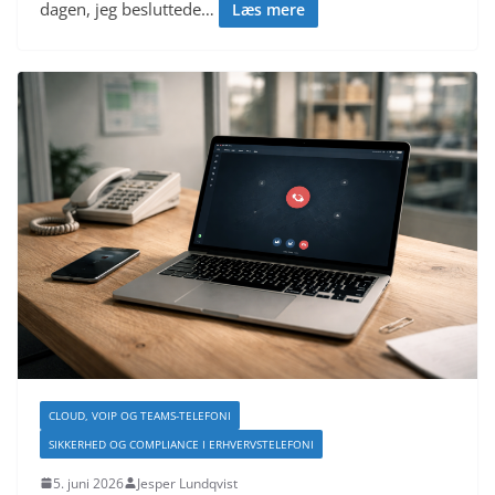
dagen, jeg besluttede…
Læs mere
CLOUD, VOIP OG TEAMS-TELEFONI
SIKKERHED OG COMPLIANCE I ERHVERVSTELEFONI
5. juni 2026
Jesper Lundqvist