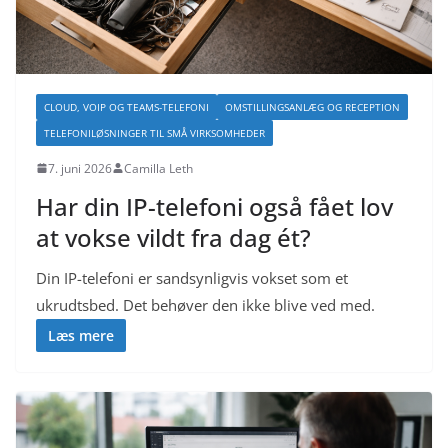
CLOUD, VOIP OG TEAMS-TELEFONI
OMSTILLINGSANLÆG OG RECEPTION
TELEFONILØSNINGER TIL SMÅ VIRKSOMHEDER
7. juni 2026
Camilla Leth
Har din IP-telefoni også fået lov
at vokse vildt fra dag ét?
Din IP-telefoni er sandsynligvis vokset som et
ukrudtsbed. Det behøver den ikke blive ved med.
Læs mere