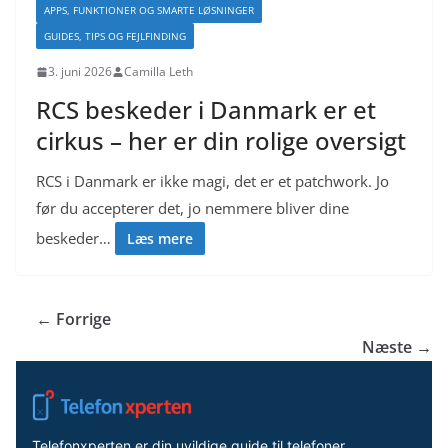
APPS, FUNKTIONER OG SMARTE LØSNINGER
GUIDES, TIPS OG FEJLFINDING
3. juni 2026
Camilla Leth
RCS beskeder i Danmark er et
cirkus – her er din rolige oversigt
RCS i Danmark er ikke magi, det er et patchwork. Jo
før du accepterer det, jo nemmere bliver dine
beskeder…
Læs mere
← Forrige
Næste →
Telefonxperten er din uvildige guide til telefoner,