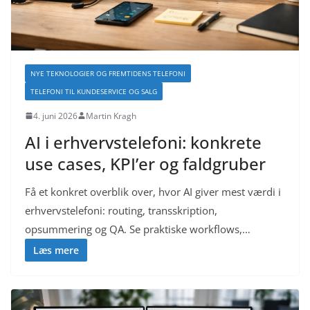
NYE TEKNOLOGIER OG FREMTIDENS TELEFONI
TELEFONI TIL KUNDESERVICE OG SALG
4. juni 2026
Martin Kragh
AI i erhvervstelefoni: konkrete
use cases, KPI’er og faldgruber
Få et konkret overblik over, hvor AI giver mest værdi i
erhvervstelefoni: routing, transskription,
opsummering og QA. Se praktiske workflows,…
Læs mere