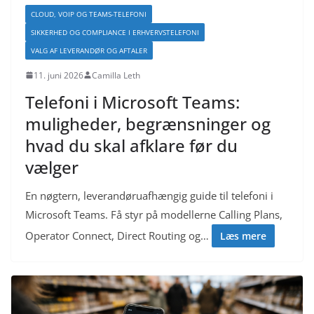
CLOUD, VOIP OG TEAMS-TELEFONI
SIKKERHED OG COMPLIANCE I ERHVERVSTELEFONI
VALG AF LEVERANDØR OG AFTALER
11. juni 2026
Camilla Leth
Telefoni i Microsoft Teams:
muligheder, begrænsninger og
hvad du skal afklare før du
vælger
En nøgtern, leverandøruafhængig guide til telefoni i
Microsoft Teams. Få styr på modellerne Calling Plans,
Operator Connect, Direct Routing og…
Læs mere