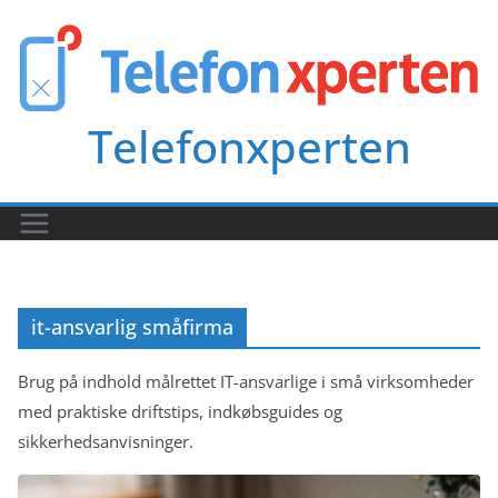
Skip
to
content
Telefonxperten
it-ansvarlig småfirma
Brug på indhold målrettet IT-ansvarlige i små virksomheder
med praktiske driftstips, indkøbsguides og
sikkerhedsanvisninger.