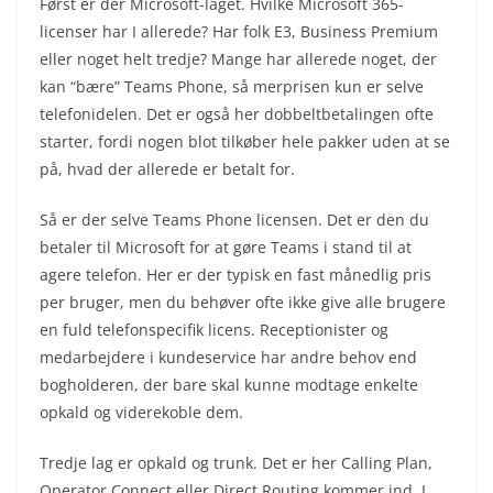
Først er der Microsoft-laget. Hvilke Microsoft 365-
licenser har I allerede? Har folk E3, Business Premium
eller noget helt tredje? Mange har allerede noget, der
kan “bære” Teams Phone, så merprisen kun er selve
telefonidelen. Det er også her dobbeltbetalingen ofte
starter, fordi nogen blot tilkøber hele pakker uden at se
på, hvad der allerede er betalt for.
Så er der selve Teams Phone licensen. Det er den du
betaler til Microsoft for at gøre Teams i stand til at
agere telefon. Her er der typisk en fast månedlig pris
per bruger, men du behøver ofte ikke give alle brugere
en fuld telefonspecifik licens. Receptionister og
medarbejdere i kundeservice har andre behov end
bogholderen, der bare skal kunne modtage enkelte
opkald og viderekoble dem.
Tredje lag er opkald og trunk. Det er her Calling Plan,
Operator Connect eller Direct Routing kommer ind. I