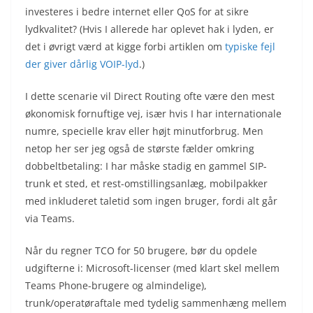
investeres i bedre internet eller QoS for at sikre
lydkvalitet? (Hvis I allerede har oplevet hak i lyden, er
det i øvrigt værd at kigge forbi artiklen om
typiske fejl
der giver dårlig VOIP-lyd
.)
I dette scenarie vil Direct Routing ofte være den mest
økonomisk fornuftige vej, især hvis I har internationale
numre, specielle krav eller højt minutforbrug. Men
netop her ser jeg også de største fælder omkring
dobbeltbetaling: I har måske stadig en gammel SIP-
trunk et sted, et rest-omstillingsanlæg, mobilpakker
med inkluderet taletid som ingen bruger, fordi alt går
via Teams.
Når du regner TCO for 50 brugere, bør du opdele
udgifterne i: Microsoft-licenser (med klart skel mellem
Teams Phone-brugere og almindelige),
trunk/operatøraftale med tydelig sammenhæng mellem