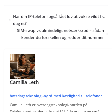
implementeringsgebyrer. Også ting som toll-free-numre, speciale-
størstedelen og Direct Routing til særlige trunk-afhængige sites eller
numreringsblokke og overvågning kan give faste udgifter.
internationale forbindelser. Det fungerer, men kræver tydelig nummerstyring
og routing-regler for at undgå kompleksitet og dobbeltbetaling.
Har din IP-telefoni også fået lov at vokse vildt fra
dag ét?
SIM-swap vs almindeligt netværksrod – sådan
kender du forskellen og redder dit nummer
Camilla Leth
hverdagsteknologi-nørd med kærlighed til telefoner
Camilla Leth er hverdagsteknologi-nørden på
Telefonxperten, der elsker at få både private og små