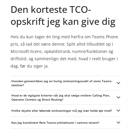
Den korteste TCO-
opskrift jeg kan give dig
Hvis du kun tager én ting med herfra om Teams Phone
pris, så lad det være denne: Split altid tilbuddet op i
Microsoft-licens, opkaldstrunk, numre/funktioner og
driftstid, og sammenlign det med, hvad I reelt bruger i
dag, før du siger ja.
Hvordan gennemfører jeg en hurtig omkostningsaudit af vores Teams-
telefoni?
Start med at samle alle regninger og licensoversigter for Microsoft og
Hvad er de vigtigste kriterier når jeg skal vælge mellem Calling Plan,
eventuelle teleleverandører. Kortlæg hvilke brugere der har hvilke funktioner
Operator Connect og Direct Routing?
(fx køer, numre, mødelederfunktioner) og sammenlign det med hvad I faktisk
bruger; se efter overlap såsom betalt opkaldspakke både hos Microsoft og en
Vurder antal brugere og vækst, geografisk dækning og hvilke lande I ringer til,
Hvilke skjulte eller løbende omkostninger må jeg især holde øje med?
operatør. Afslut med en liste over konkrete sparemuligheder og hvem der
eksisterende tele-aftaler og om I allerede har en SBC, samt behov for kontrol
skal tage handling.
og avancerede PBX-funktioner. Pris er vigtig, men også drift, supportniveau
Tjek gebyrer for nummerportering og for geografiske eller internationale
og hvor meget I vil styre selv versus lade en leverandør gøre det.
Kan jeg kombinere flere Teams-arkitekturer i samme tenant?
numre, løbende minutpris/ takstzoner, omkostninger til SBC-hosting eller
drift, redundans og nødopkalds-kompliance samt support- og
Ja, det er almindeligt at blande løsninger - fx Operator Connect til