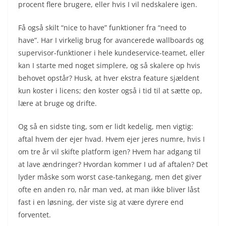
procent flere brugere, eller hvis I vil nedskalere igen.
Få også skilt “nice to have” funktioner fra “need to
have”. Har I virkelig brug for avancerede wallboards og
supervisor-funktioner i hele kundeservice-teamet, eller
kan I starte med noget simplere, og så skalere op hvis
behovet opstår? Husk, at hver ekstra feature sjældent
kun koster i licens; den koster også i tid til at sætte op,
lære at bruge og drifte.
Og så en sidste ting, som er lidt kedelig, men vigtig:
aftal hvem der ejer hvad. Hvem ejer jeres numre, hvis I
om tre år vil skifte platform igen? Hvem har adgang til
at lave ændringer? Hvordan kommer I ud af aftalen? Det
lyder måske som worst case-tankegang, men det giver
ofte en anden ro, når man ved, at man ikke bliver låst
fast i en løsning, der viste sig at være dyrere end
forventet.