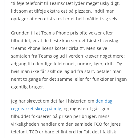
“tilføje telefoni” til Teams? Det lyder meget uskyldigt,
lidt som at tilføje ekstra ost på pizzaen. Indtil man
opdager at den ekstra ost er et helt måltid i sig selv.
Grunden til at Teams Phone pris ofte vokser efter
tilbuddet, er at de fleste kun ser det første licenslag.
“Teams Phone licens koster cirka X”. Men selve
samtalen fra Teams og ud i verden kræver noget mere:
adgang til offentlige telefonnet, numre, køer, drift. Og
hvis man ikke får skilt de lag ad fra start, betaler man
nemt to gange for det samme, eller for funktioner ingen
egentlig bruger.
Jeg har skrevet om det før i historien om
den dag
regnearket skreg på mig
, og mønsteret går igen:
tilbuddet fokuserer på prisen per bruger, mens
virkeligheden handler om den samlede TCO for jeres
telefoni. TCO er bare et fint ord for “alt det I faktisk