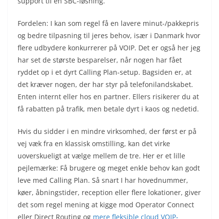
support til en SBC-løsning.
Fordelen: I kan som regel få en lavere minut-/pakkepris
og bedre tilpasning til jeres behov, især i Danmark hvor
flere udbydere konkurrerer på VOIP. Det er også her jeg
har set de største besparelser, når nogen har fået
ryddet op i et dyrt Calling Plan-setup. Bagsiden er, at
det kræver nogen, der har styr på telefonilandskabet.
Enten internt eller hos en partner. Ellers risikerer du at
få rabatten på trafik, men betale dyrt i kaos og nedetid.
Hvis du sidder i en mindre virksomhed, der først er på
vej væk fra en klassisk omstilling, kan det virke
uoverskueligt at vælge mellem de tre. Her er et lille
pejlemærke: Få brugere og meget enkle behov kan godt
leve med Calling Plan. Så snart I har hovednummer,
køer, åbningstider, reception eller flere lokationer, giver
det som regel mening at kigge mod Operator Connect
eller Direct Routing og
mere fleksible cloud VOIP-