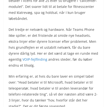
betaler I licens for alle 25 eller 50 brugere i “callcenter-
modulet”. Det svarer lidt til at betale for fitnesscenter
med klatrevæg, spa og holdsal, når I kun bruger
løbebåndet.
Det tredje er netværk og hardware. Når Teams Phone
ikke spiller, er det fristende at smide nye headsets,
ekstra linjer eller dyrere licenser efter problemet. Men
hvis grundfejlen er et ustabilt netværk, får du bare
dyrere dårlig lyd. Her er det værd at tage en runde med
egentlig
VOIP-fejlfinding
andres steder, før du køber
endnu et tilvalg.
Min erfaring er, at hvis du bare laver en simpel tabel
over: “Hvad betaler vi til Microsoft, hvad betaler vi til
teleoperatør, hvad betaler vi til anden leverandør for
telefoni-relaterede ting”, så vil der næsten altid være 2-
3 linjer, hvor du tænker “hov, hvorfor står det her
stadig?”. Det er dit første sparested.