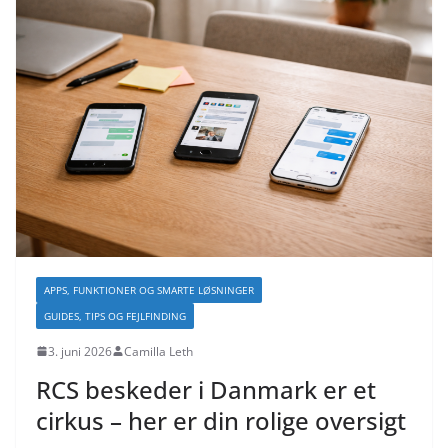
APPS, FUNKTIONER OG SMARTE LØSNINGER
GUIDES, TIPS OG FEJLFINDING
3. juni 2026
Camilla Leth
RCS beskeder i Danmark er et
cirkus – her er din rolige oversigt