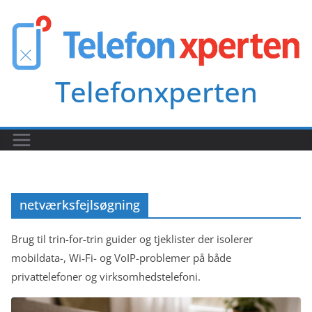
Skip
to
content
Telefonxperten
netværksfejlsøgning
Brug til trin-for-trin guider og tjeklister der isolerer
mobildata-, Wi‑Fi- og VoIP-problemer på både
privattelefoner og virksomhedstelefoni.