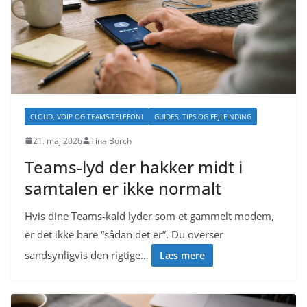
CLOUD, VOIP OG TEAMS-TELEFONI
GUIDES, TIPS OG FEJLFINDING
21. maj 2026
Tina Borch
Teams-lyd der hakker midt i
samtalen er ikke normalt
Hvis dine Teams-kald lyder som et gammelt modem,
er det ikke bare “sådan det er”. Du overser
sandsynligvis den rigtige…
Læs mere