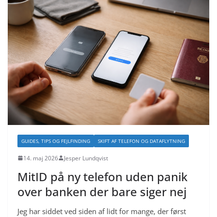
GUIDES, TIPS OG FEJLFINDING
SKIFT AF TELEFON OG DATAFLYTNING
14. maj 2026
Jesper Lundqvist
MitID på ny telefon uden panik
over banken der bare siger nej
Jeg har siddet ved siden af lidt for mange, der først