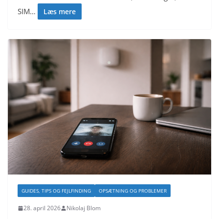
SIM…
Læs mere
GUIDES, TIPS OG FEJLFINDING
OPSÆTNING OG PROBLEMER
28. april 2026
Nikolaj Blom