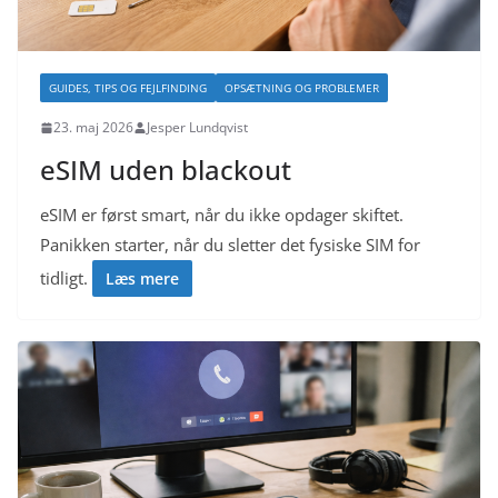
GUIDES, TIPS OG FEJLFINDING
OPSÆTNING OG PROBLEMER
23. maj 2026
Jesper Lundqvist
eSIM uden blackout
eSIM er først smart, når du ikke opdager skiftet.
Panikken starter, når du sletter det fysiske SIM for
tidligt.
Læs mere