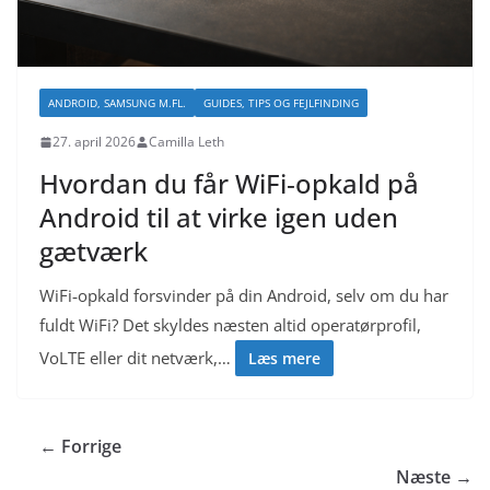
ANDROID, SAMSUNG M.FL.
GUIDES, TIPS OG FEJLFINDING
27. april 2026
Camilla Leth
Hvordan du får WiFi‑opkald på
Android til at virke igen uden
gætværk
WiFi‑opkald forsvinder på din Android, selv om du har
fuldt WiFi? Det skyldes næsten altid operatørprofil,
VoLTE eller dit netværk,…
Læs mere
← Forrige
Næste →