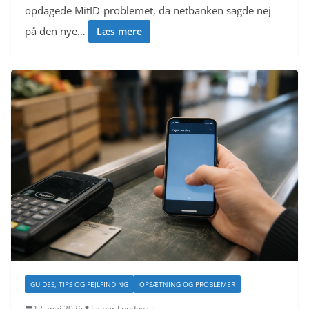
opdagede MitID-problemet, da netbanken sagde nej
på den nye…
Læs mere
GUIDES, TIPS OG FEJLFINDING
OPSÆTNING OG PROBLEMER
12. maj 2026
Jesper Lundqvist