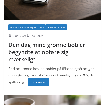
GUIDES, TIPS OG FEJLFINDING
IPHONE OG IOS
1. maj 2026
Tina Borch
Den dag mine grønne bobler
begyndte at opføre sig
mærkeligt
Er dine grønne besked-bobler på iPhone også begyndt
at opføre sig mystisk? Så er det sandsynligvis RCS, der
spiller dig…
Læs mere